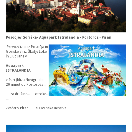
Posočje/ Goriška- Aquapark Istralandia - Portorož - Piran
Prevoz/ izlet iz Posočja in
Goriške ali iz Škofje Loke
in Ljubljane v
Aquapark
ISTRALANDIA
v Istri (blizu Novigrad in
20 minut od Portoroža...
… za družine... … otroke...
…
Zvečer v Piran...… sLOVEnske Benetke...