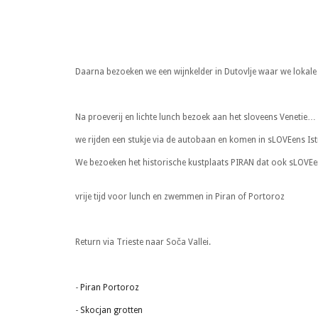
Daarna bezoeken we een wijnkelder in Dutovlje waar we lokale w
Na proeverij en lichte lunch bezoek aan het sloveens Venetie…
we rijden een stukje via de autobaan en komen in sLOVEens Istr
We bezoeken het historische kustplaats PIRAN dat ook sLOVE
vrije tijd voor lunch en zwemmen in Piran of Portoroz
Return via Trieste naar Soča Vallei.
-
Piran Portoroz
-
Skocjan grotten