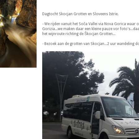
Dagtocht Skocjan Grotten en Sloveens Istrie.
- We rijden vanuit het Soča Vallei via Nova Gorica waar o
Gorizia...we maken daar een kleine pauze vor foto's...da
het wijnroute richting de Škocjan Grotten...
- Bezoek aan de grotten van Skocjan...2 uur wandeling d