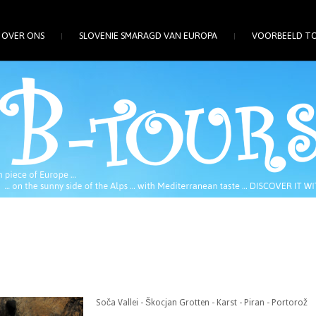
OVER ONS
SLOVENIE SMARAGD VAN EUROPA
VOORBEELD T
Soča Vallei - Škocjan Grotten - Karst - Piran - Portorož